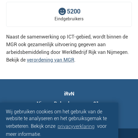
5200
Eindgebruikers
Naast de samenwerking op ICT-gebied, wordt binnen de
MGR ook gezamenlijk uitvoering gegeven aan
arbeidsbemiddeling door WerkBedrijf Rijk van Nijmegen.
Bekijk de
verordening van MGR
.
iRvN
Nieuwe Dukenburgseweg 21a
Wij gebruiken cookies om het gebruik van de
6534 AD Nijmegen
website te analyseren en het gebruiksgemak te
verbeteren. Bekijk onze
privacyverklaring
voor
meer informatie.
|
toegankelijkheidsverklaring
|
|
privacy en veiligheid